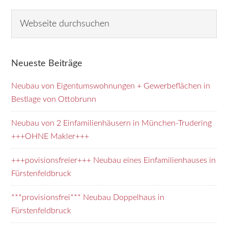
Seitenspalte
W
e
b
s
Neueste Beiträge
e
i
Neubau von Eigentumswohnungen + Gewerbeflächen in
t
Bestlage von Ottobrunn
e
d
Neubau von 2 Einfamilienhäusern in München-Trudering
u
+++OHNE Makler+++
r
+++povisionsfreier+++ Neubau eines Einfamilienhauses in
c
Fürstenfeldbruck
h
s
***provisionsfrei*** Neubau Doppelhaus in
u
Fürstenfeldbruck
c