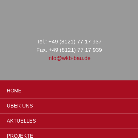
Zur
Zum
Zur
Hauptnavigation
Inhalt
Seitenspalte
springen
springen
springen
Tel.: +49 (8121) 77 17 937
Fax: +49 (8121) 77 17 939
info@wkb-bau.de
HOME
ÜBER UNS
AKTUELLES
PROJEKTE