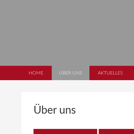
Zur
Zum
Hauptnavigation
Inhalt
springen
springen
HOME
ÜBER UNS
AKTUELLES
Über uns