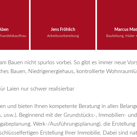
 Aben
Jens Fröhlich
Marcus Mat
lhandelskauffrau
Arbeitsvorbereitung
Bauleitung, Maler +
 am Bauen nicht spurlos vorbei. So gibt es immer neue Vors
ches Bauen, Niedrigenergiehaus, kontrollierte Wohnraumlüf
ür Laien nur schwer realisierbar
en und bieten Ihnen kompetente Beratung in allen Belang
 usw.). Beginnend mit der Grundstücks-, Immobilien- und 
Eingabeplanung, Werk-/Ausführungsplanung), die Erstellun
schlüsselfertigen Erstellung Ihrer Immobilie. Dabei sind 