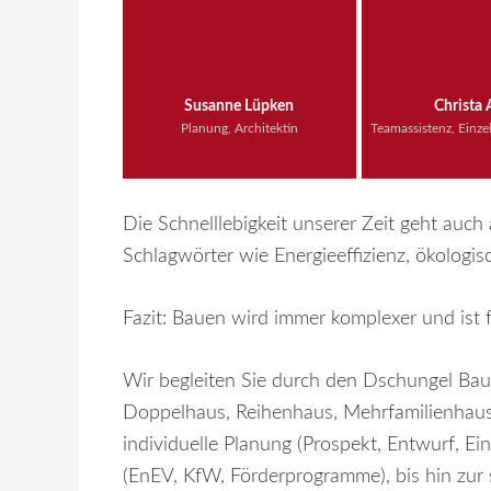
Susanne Lüpken
Christa
Planung, Architektin
Teamassistenz, Einze
Die Schnelllebigkeit unserer Zeit geht auch
Schlagwörter wie Energieeffizienz, ökologis
Fazit: Bauen wird immer komplexer und ist f
Wir begleiten Sie durch den Dschungel Bau
Doppelhaus, Reihenhaus, Mehrfamilienhaus,
individuelle Planung (Prospekt, Entwurf, 
(EnEV, KfW, Förderprogramme), bis hin zur 