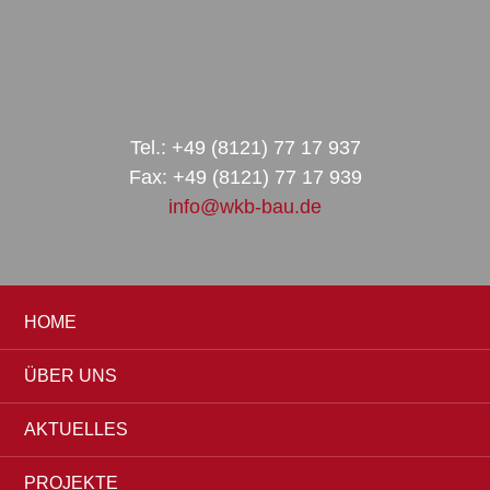
Zur
Zum
Zur
Hauptnavigation
Inhalt
Seitenspalte
springen
springen
springen
Tel.: +49 (8121) 77 17 937
Fax: +49 (8121) 77 17 939
info@wkb-bau.de
HOME
ÜBER UNS
AKTUELLES
PROJEKTE