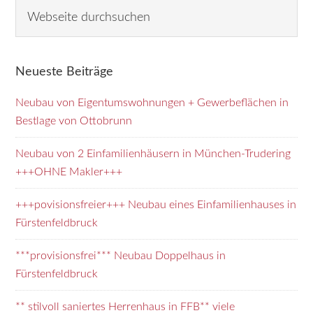
Seitenspalte
W
e
b
s
Neueste Beiträge
e
i
Neubau von Eigentumswohnungen + Gewerbeflächen in
t
Bestlage von Ottobrunn
e
d
Neubau von 2 Einfamilienhäusern in München-Trudering
u
+++OHNE Makler+++
r
+++povisionsfreier+++ Neubau eines Einfamilienhauses in
c
Fürstenfeldbruck
h
s
***provisionsfrei*** Neubau Doppelhaus in
u
Fürstenfeldbruck
c
h
** stilvoll saniertes Herrenhaus in FFB** viele