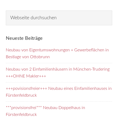
Seitenspalte
W
e
b
s
Neueste Beiträge
e
i
Neubau von Eigentumswohnungen + Gewerbeflächen in
t
Bestlage von Ottobrunn
e
d
Neubau von 2 Einfamilienhäusern in München-Trudering
u
+++OHNE Makler+++
r
+++povisionsfreier+++ Neubau eines Einfamilienhauses in
c
Fürstenfeldbruck
h
s
***provisionsfrei*** Neubau Doppelhaus in
u
Fürstenfeldbruck
c