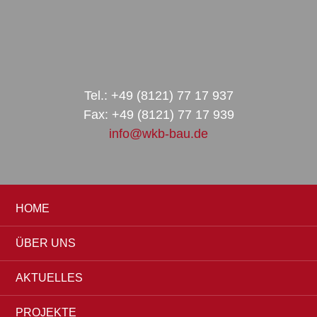
Zur
Zum
Zur
Hauptnavigation
Inhalt
Seitenspalte
springen
springen
springen
Tel.: +49 (8121) 77 17 937
Fax: +49 (8121) 77 17 939
info@wkb-bau.de
HOME
ÜBER UNS
AKTUELLES
PROJEKTE