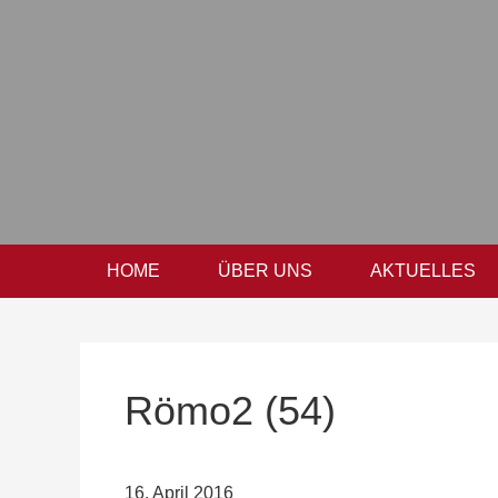
Zur
Zum
Zur
Hauptnavigation
Inhalt
Seitenspalte
springen
springen
springen
HOME
ÜBER UNS
AKTUELLES
Römo2 (54)
16. April 2016