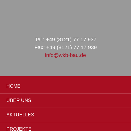
Zur
Zum
Zur
Hauptnavigation
Inhalt
Seitenspalte
springen
springen
springen
Tel.: +49 (8121) 77 17 937
Fax: +49 (8121) 77 17 939
info@wkb-bau.de
HOME
ÜBER UNS
AKTUELLES
PROJEKTE