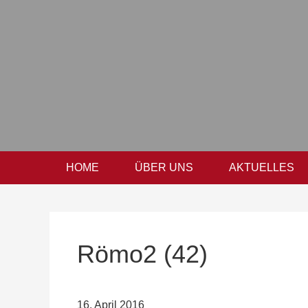
Zur
Zum
Zur
Hauptnavigation
Inhalt
Seitenspalte
springen
springen
springen
HOME
ÜBER UNS
AKTUELLES
Römo2 (42)
16. April 2016