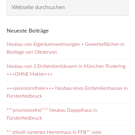
Seitenspalte
W
e
b
s
Neueste Beiträge
e
i
Neubau von Eigentumswohnungen + Gewerbeflächen in
t
Bestlage von Ottobrunn
e
d
Neubau von 2 Einfamilienhäusern in München-Trudering
u
+++OHNE Makler+++
r
+++povisionsfreier+++ Neubau eines Einfamilienhauses in
c
Fürstenfeldbruck
h
s
***provisionsfrei*** Neubau Doppelhaus in
u
Fürstenfeldbruck
c
h
** stilvoll saniertes Herrenhaus in FFB** viele