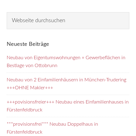
Seitenspalte
W
e
b
s
Neueste Beiträge
e
i
Neubau von Eigentumswohnungen + Gewerbeflächen in
t
Bestlage von Ottobrunn
e
d
Neubau von 2 Einfamilienhäusern in München-Trudering
u
+++OHNE Makler+++
r
+++povisionsfreier+++ Neubau eines Einfamilienhauses in
c
Fürstenfeldbruck
h
s
***provisionsfrei*** Neubau Doppelhaus in
u
Fürstenfeldbruck
c