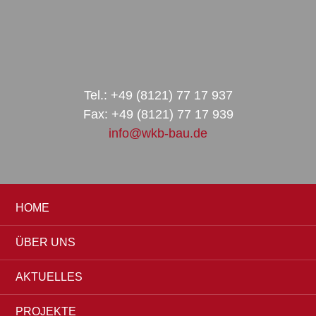
Zur
Zum
Zur
Hauptnavigation
Inhalt
Seitenspalte
springen
springen
springen
Tel.: +49 (8121) 77 17 937
Fax: +49 (8121) 77 17 939
info@wkb-bau.de
HOME
ÜBER UNS
AKTUELLES
PROJEKTE