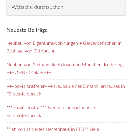
Seitenspalte
W
e
b
s
Neueste Beiträge
e
i
Neubau von Eigentumswohnungen + Gewerbeflächen in
t
Bestlage von Ottobrunn
e
d
Neubau von 2 Einfamilienhäusern in München-Trudering
u
+++OHNE Makler+++
r
+++povisionsfreier+++ Neubau eines Einfamilienhauses in
c
Fürstenfeldbruck
h
s
***provisionsfrei*** Neubau Doppelhaus in
u
Fürstenfeldbruck
c
h
** stilvoll saniertes Herrenhaus in FFB** viele