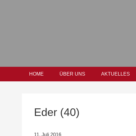
Zur
Zum
Zur
Hauptnavigation
Inhalt
Seitenspalte
springen
springen
springen
HOME
ÜBER UNS
AKTUELLES
Eder (40)
11. Juli 2016