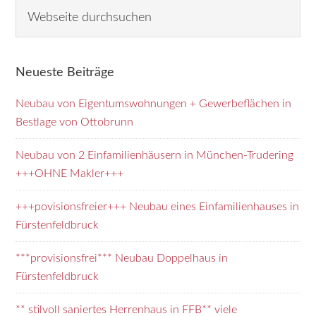
Seitenspalte
W
e
b
s
Neueste Beiträge
e
i
Neubau von Eigentumswohnungen + Gewerbeflächen in
t
Bestlage von Ottobrunn
e
d
Neubau von 2 Einfamilienhäusern in München-Trudering
u
+++OHNE Makler+++
r
+++povisionsfreier+++ Neubau eines Einfamilienhauses in
c
Fürstenfeldbruck
h
s
***provisionsfrei*** Neubau Doppelhaus in
u
Fürstenfeldbruck
c
h
** stilvoll saniertes Herrenhaus in FFB** viele