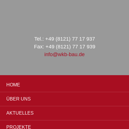
Zur
Zum
Zur
Hauptnavigation
Inhalt
Seitenspalte
springen
springen
springen
Tel.: +49 (8121) 77 17 937
Fax: +49 (8121) 77 17 939
info@wkb-bau.de
HOME
ÜBER UNS
AKTUELLES
PROJEKTE