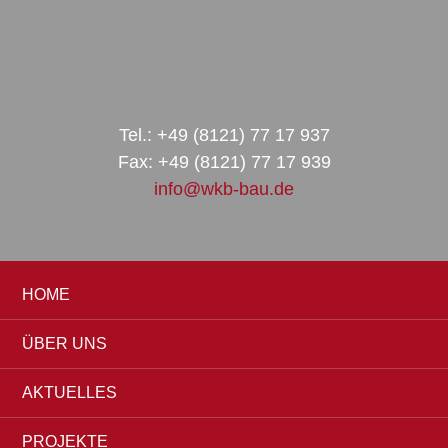
Zur
Zum
Zur
Hauptnavigation
Inhalt
Seitenspalte
springen
springen
springen
Tel.: +49 (8121) 77 17 937
Fax: +49 (8121) 77 17 939
info@wkb-bau.de
HOME
ÜBER UNS
AKTUELLES
PROJEKTE