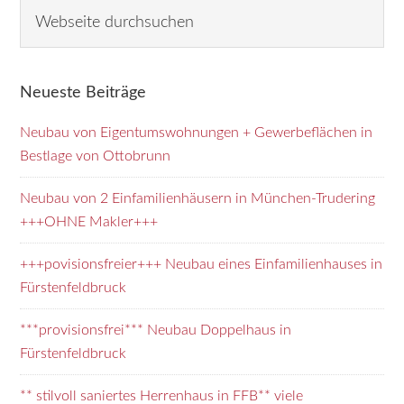
Seitenspalte
W
e
b
s
Neueste Beiträge
e
i
Neubau von Eigentumswohnungen + Gewerbeflächen in
t
Bestlage von Ottobrunn
e
d
Neubau von 2 Einfamilienhäusern in München-Trudering
u
+++OHNE Makler+++
r
+++povisionsfreier+++ Neubau eines Einfamilienhauses in
c
Fürstenfeldbruck
h
s
***provisionsfrei*** Neubau Doppelhaus in
u
Fürstenfeldbruck
c
h
** stilvoll saniertes Herrenhaus in FFB** viele