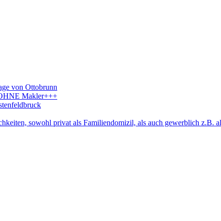
age von Ottobrunn
++OHNE Makler+++
stenfeldbruck
hkeiten, sowohl privat als Familiendomizil, als auch gewerblich z.B. a