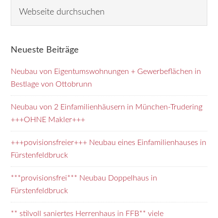
Seitenspalte
W
e
b
s
Neueste Beiträge
e
i
Neubau von Eigentumswohnungen + Gewerbeflächen in
t
Bestlage von Ottobrunn
e
d
Neubau von 2 Einfamilienhäusern in München-Trudering
u
+++OHNE Makler+++
r
+++povisionsfreier+++ Neubau eines Einfamilienhauses in
c
Fürstenfeldbruck
h
s
***provisionsfrei*** Neubau Doppelhaus in
u
Fürstenfeldbruck
c
h
** stilvoll saniertes Herrenhaus in FFB** viele