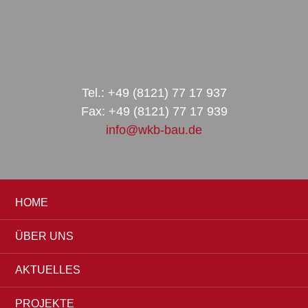
Zur
Zum
Zur
Hauptnavigation
Inhalt
Seitenspalte
springen
springen
springen
Tel.: +49 (8121) 77 17 937
Fax: +49 (8121) 77 17 939
info@wkb-bau.de
HOME
ÜBER UNS
AKTUELLES
PROJEKTE