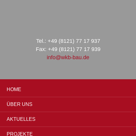
Zur
Zum
Zur
Hauptnavigation
Inhalt
Seitenspalte
springen
springen
springen
Tel.: +49 (8121) 77 17 937
Fax: +49 (8121) 77 17 939
info@wkb-bau.de
HOME
ÜBER UNS
AKTUELLES
PROJEKTE