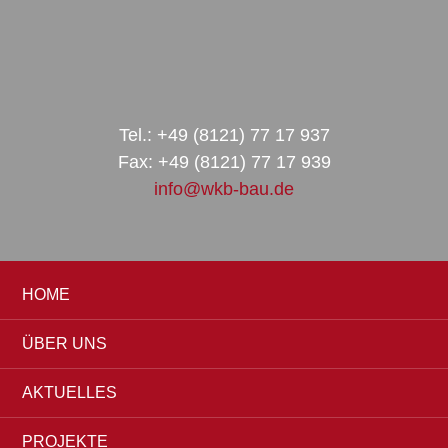
Zur
Zum
Zur
Hauptnavigation
Inhalt
Seitenspalte
springen
springen
springen
Tel.: +49 (8121) 77 17 937
Fax: +49 (8121) 77 17 939
info@wkb-bau.de
HOME
ÜBER UNS
AKTUELLES
PROJEKTE