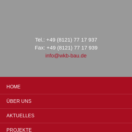
Zur
Zum
Zur
Hauptnavigation
Inhalt
Seitenspalte
springen
springen
springen
Tel.: +49 (8121) 77 17 937
Fax: +49 (8121) 77 17 939
info@wkb-bau.de
HOME
ÜBER UNS
AKTUELLES
PROJEKTE