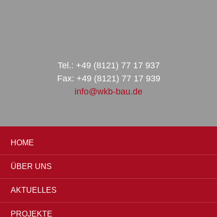
Zur
Zum
Zur
Hauptnavigation
Inhalt
Seitenspalte
springen
springen
springen
Tel.: +49 (8121) 77 17 937
Fax: +49 (8121) 77 17 939
info@wkb-bau.de
HOME
ÜBER UNS
AKTUELLES
PROJEKTE