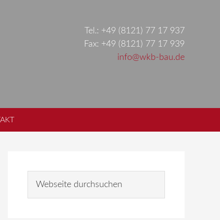
Tel.: +49 (8121) 77 17 937
Fax: +49 (8121) 77 17 939
info@wkb-bau.de
AKT
Seitenspalte
W
e
b
s