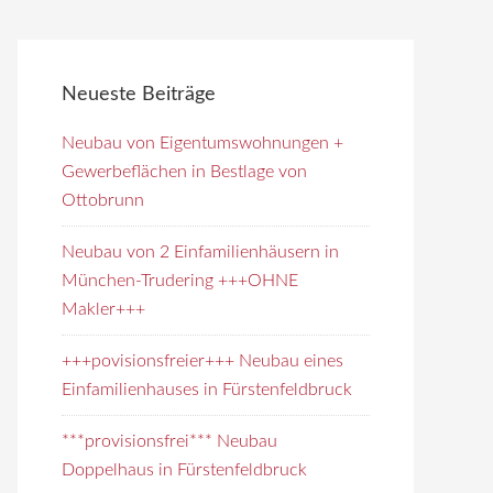
e
i
t
Neueste Beiträge
e
d
Neubau von Eigentumswohnungen +
u
Gewerbeflächen in Bestlage von
r
Ottobrunn
c
h
Neubau von 2 Einfamilienhäusern in
s
München-Trudering +++OHNE
u
Makler+++
c
+++povisionsfreier+++ Neubau eines
h
Einfamilienhauses in Fürstenfeldbruck
e
n
***provisionsfrei*** Neubau
Doppelhaus in Fürstenfeldbruck