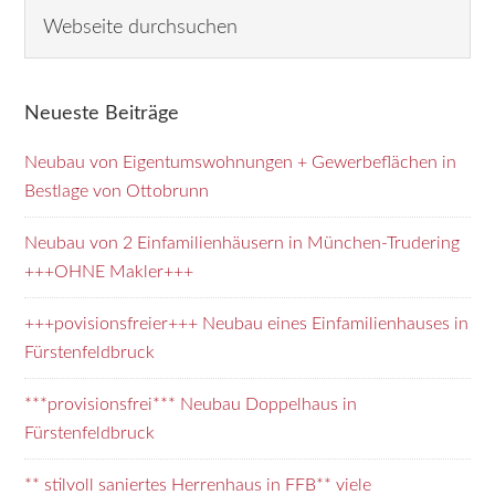
Seitenspalte
W
e
b
s
Neueste Beiträge
e
i
Neubau von Eigentumswohnungen + Gewerbeflächen in
t
Bestlage von Ottobrunn
e
d
Neubau von 2 Einfamilienhäusern in München-Trudering
u
+++OHNE Makler+++
r
+++povisionsfreier+++ Neubau eines Einfamilienhauses in
c
Fürstenfeldbruck
h
s
***provisionsfrei*** Neubau Doppelhaus in
u
Fürstenfeldbruck
c
h
** stilvoll saniertes Herrenhaus in FFB** viele