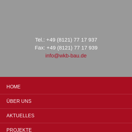
Zur
Zum
Zur
Hauptnavigation
Inhalt
Seitenspalte
springen
springen
springen
Tel.: +49 (8121) 77 17 937
Fax: +49 (8121) 77 17 939
info@wkb-bau.de
HOME
ÜBER UNS
AKTUELLES
PROJEKTE