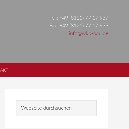
Tel.: +49 (8121) 77 17 937
Fax: +49 (8121) 77 17 939
info@wkb-bau.de
AKT
Seitenspalte
W
e
b
s