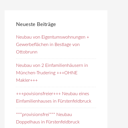
e
i
t
Neueste Beiträge
e
d
Neubau von Eigentumswohnungen +
u
Gewerbeflächen in Bestlage von
r
Ottobrunn
c
h
Neubau von 2 Einfamilienhäusern in
s
München-Trudering +++OHNE
u
Makler+++
c
+++povisionsfreier+++ Neubau eines
h
Einfamilienhauses in Fürstenfeldbruck
e
n
***provisionsfrei*** Neubau
Doppelhaus in Fürstenfeldbruck