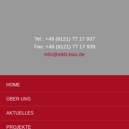
Zur
Zum
Zur
Hauptnavigation
Inhalt
Seitenspalte
springen
springen
springen
Tel.: +49 (8121) 77 17 937
Fax: +49 (8121) 77 17 939
info@wkb-bau.de
HOME
ÜBER UNS
AKTUELLES
PROJEKTE