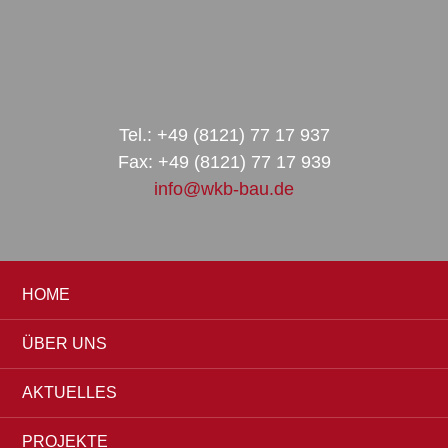
Zur
Zum
Zur
Hauptnavigation
Inhalt
Seitenspalte
springen
springen
springen
Tel.: +49 (8121) 77 17 937
Fax: +49 (8121) 77 17 939
info@wkb-bau.de
HOME
ÜBER UNS
AKTUELLES
PROJEKTE