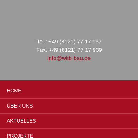
Zur
Zum
Zur
Hauptnavigation
Inhalt
Seitenspalte
springen
springen
springen
Tel.: +49 (8121) 77 17 937
Fax: +49 (8121) 77 17 939
info@wkb-bau.de
HOME
ÜBER UNS
AKTUELLES
PROJEKTE