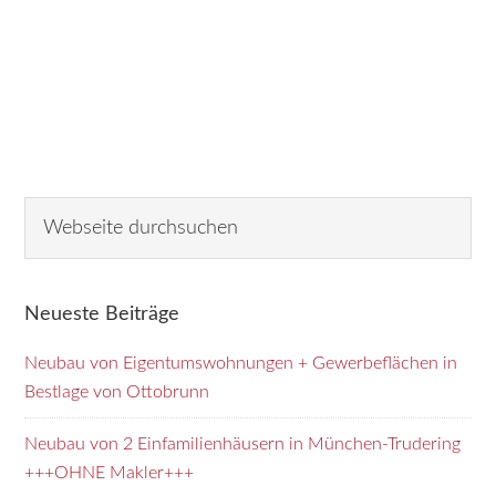
Seitenspalte
W
e
b
s
Neueste Beiträge
e
i
Neubau von Eigentumswohnungen + Gewerbeflächen in
t
Bestlage von Ottobrunn
e
d
Neubau von 2 Einfamilienhäusern in München-Trudering
u
+++OHNE Makler+++