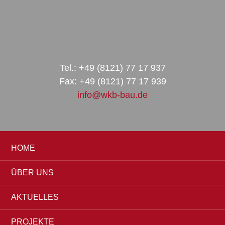
Zur
Zum
Zur
Hauptnavigation
Inhalt
Seitenspalte
springen
springen
springen
Tel.: +49 (8121) 77 17 937
Fax: +49 (8121) 77 17 939
info@wkb-bau.de
HOME
ÜBER UNS
AKTUELLES
PROJEKTE