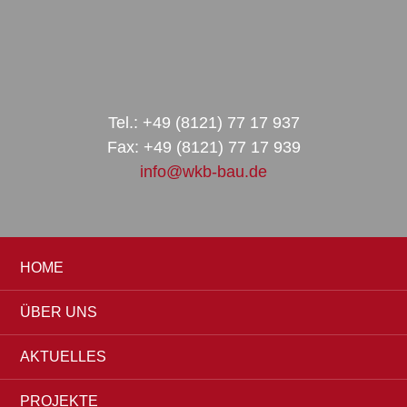
Zur
Zum
Zur
Hauptnavigation
Inhalt
Seitenspalte
springen
springen
springen
Tel.: +49 (8121) 77 17 937
Fax: +49 (8121) 77 17 939
info@wkb-bau.de
HOME
ÜBER UNS
AKTUELLES
PROJEKTE