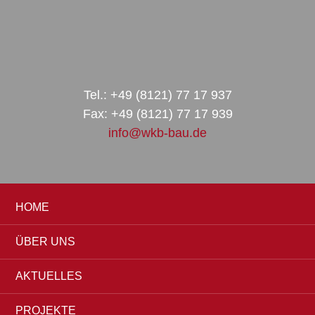
Zur
Zum
Zur
Hauptnavigation
Inhalt
Seitenspalte
springen
springen
springen
Tel.: +49 (8121) 77 17 937
Fax: +49 (8121) 77 17 939
info@wkb-bau.de
HOME
ÜBER UNS
AKTUELLES
PROJEKTE