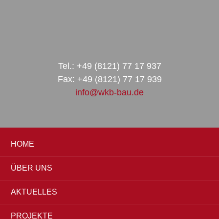
Zur
Zum
Zur
Hauptnavigation
Inhalt
Seitenspalte
springen
springen
springen
Tel.: +49 (8121) 77 17 937
Fax: +49 (8121) 77 17 939
info@wkb-bau.de
HOME
ÜBER UNS
AKTUELLES
PROJEKTE