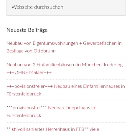
Seitenspalte
W
e
b
s
Neueste Beiträge
e
i
Neubau von Eigentumswohnungen + Gewerbeflächen in
t
Bestlage von Ottobrunn
e
d
Neubau von 2 Einfamilienhäusern in München-Trudering
u
+++OHNE Makler+++
r
+++povisionsfreier+++ Neubau eines Einfamilienhauses in
c
Fürstenfeldbruck
h
s
***provisionsfrei*** Neubau Doppelhaus in
u
Fürstenfeldbruck
c
h
** stilvoll saniertes Herrenhaus in FFB** viele