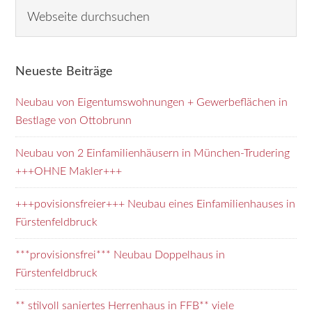
Seitenspalte
W
e
b
s
Neueste Beiträge
e
i
Neubau von Eigentumswohnungen + Gewerbeflächen in
t
Bestlage von Ottobrunn
e
d
Neubau von 2 Einfamilienhäusern in München-Trudering
u
+++OHNE Makler+++
r
+++povisionsfreier+++ Neubau eines Einfamilienhauses in
c
Fürstenfeldbruck
h
s
***provisionsfrei*** Neubau Doppelhaus in
u
Fürstenfeldbruck
c
h
** stilvoll saniertes Herrenhaus in FFB** viele