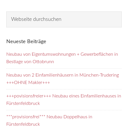
Seitenspalte
W
e
b
s
Neueste Beiträge
e
i
Neubau von Eigentumswohnungen + Gewerbeflächen in
t
Bestlage von Ottobrunn
e
d
Neubau von 2 Einfamilienhäusern in München-Trudering
u
+++OHNE Makler+++
r
+++povisionsfreier+++ Neubau eines Einfamilienhauses in
c
Fürstenfeldbruck
h
s
***provisionsfrei*** Neubau Doppelhaus in
u
Fürstenfeldbruck
c