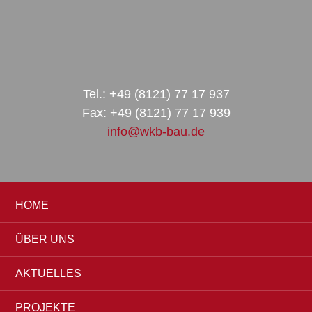
Zur
Zum
Zur
Hauptnavigation
Inhalt
Seitenspalte
springen
springen
springen
Tel.: +49 (8121) 77 17 937
Fax: +49 (8121) 77 17 939
info@wkb-bau.de
HOME
ÜBER UNS
AKTUELLES
PROJEKTE