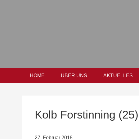
Zur
Zum
Zur
Hauptnavigation
Inhalt
Seitenspalte
springen
springen
springen
HOME
ÜBER UNS
AKTUELLES
Kolb Forstinning (25)
27. Februar 2018