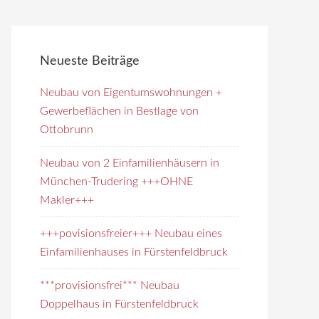
e
i
t
Neueste Beiträge
e
d
Neubau von Eigentumswohnungen +
u
Gewerbeflächen in Bestlage von
r
Ottobrunn
c
h
Neubau von 2 Einfamilienhäusern in
s
München-Trudering +++OHNE
u
Makler+++
c
+++povisionsfreier+++ Neubau eines
h
Einfamilienhauses in Fürstenfeldbruck
e
n
***provisionsfrei*** Neubau
Doppelhaus in Fürstenfeldbruck