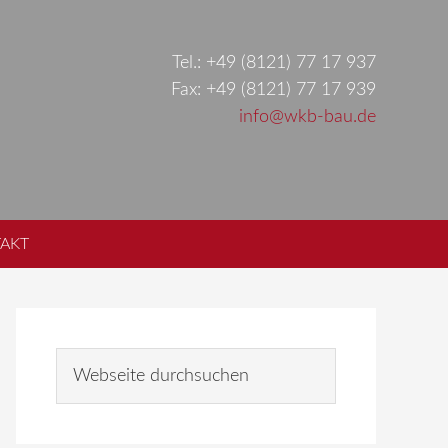
Tel.: +49 (8121) 77 17 937
Fax: +49 (8121) 77 17 939
info@wkb-bau.de
AKT
Seitenspalte
W
e
b
s