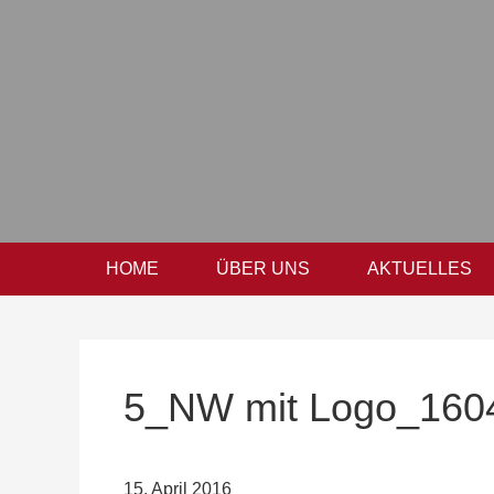
Zur
Zum
Zur
Hauptnavigation
Inhalt
Seitenspalte
springen
springen
springen
HOME
ÜBER UNS
AKTUELLES
5_NW mit Logo_160
15. April 2016