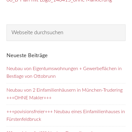
00_B-Plan mit Logo_140415_ohne Markierung
Seitenspalte
W
e
b
s
Neueste Beiträge
e
i
Neubau von Eigentumswohnungen + Gewerbeflächen in
t
Bestlage von Ottobrunn
e
d
Neubau von 2 Einfamilienhäusern in München-Trudering
u
+++OHNE Makler+++
r
+++povisionsfreier+++ Neubau eines Einfamilienhauses in
c
Fürstenfeldbruck
h
s