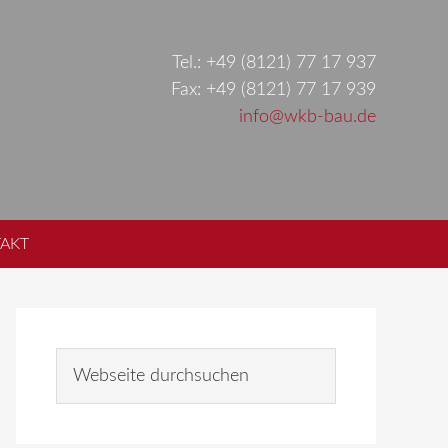
Tel.: +49 (8121) 77 17 937
Fax: +49 (8121) 77 17 939
info@wkb-bau.de
AKT
Seitenspalte
W
e
b
s