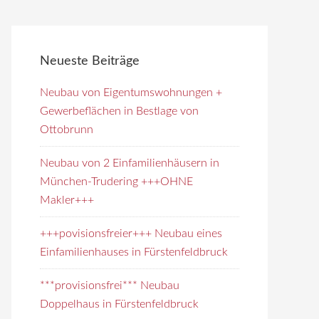
e
i
t
Neueste Beiträge
e
d
Neubau von Eigentumswohnungen +
u
Gewerbeflächen in Bestlage von
r
Ottobrunn
c
h
Neubau von 2 Einfamilienhäusern in
s
München-Trudering +++OHNE
u
Makler+++
c
+++povisionsfreier+++ Neubau eines
h
Einfamilienhauses in Fürstenfeldbruck
e
n
***provisionsfrei*** Neubau
Doppelhaus in Fürstenfeldbruck