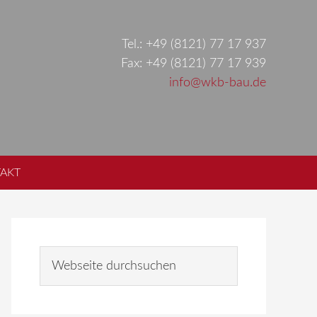
Tel.: +49 (8121) 77 17 937
Fax: +49 (8121) 77 17 939
info@wkb-bau.de
AKT
Seitenspalte
W
e
b
s