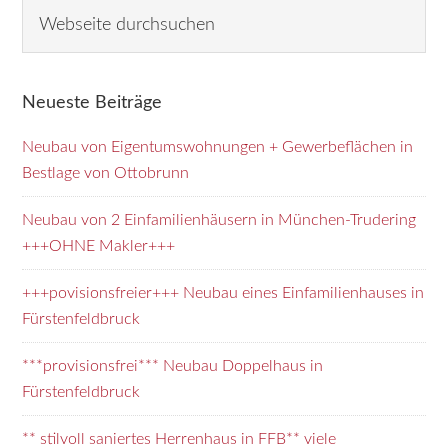
Seitenspalte
W
e
b
s
Neueste Beiträge
e
i
Neubau von Eigentumswohnungen + Gewerbeflächen in
t
Bestlage von Ottobrunn
e
d
Neubau von 2 Einfamilienhäusern in München-Trudering
u
+++OHNE Makler+++
r
+++povisionsfreier+++ Neubau eines Einfamilienhauses in
c
Fürstenfeldbruck
h
s
***provisionsfrei*** Neubau Doppelhaus in
u
Fürstenfeldbruck
c
h
** stilvoll saniertes Herrenhaus in FFB** viele