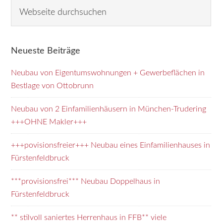
Seitenspalte
W
e
b
s
Neueste Beiträge
e
i
Neubau von Eigentumswohnungen + Gewerbeflächen in
t
Bestlage von Ottobrunn
e
d
Neubau von 2 Einfamilienhäusern in München-Trudering
u
+++OHNE Makler+++
r
+++povisionsfreier+++ Neubau eines Einfamilienhauses in
c
Fürstenfeldbruck
h
s
***provisionsfrei*** Neubau Doppelhaus in
u
Fürstenfeldbruck
c
h
** stilvoll saniertes Herrenhaus in FFB** viele